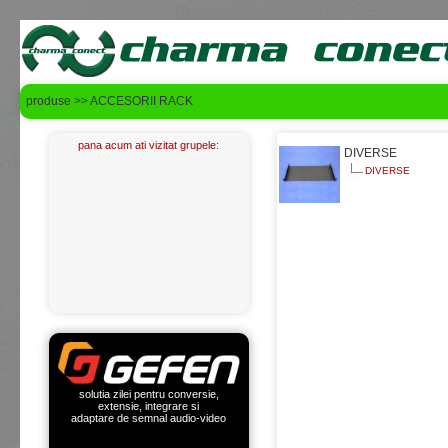
produse >> ACCESORII RACK
pana acum ati vizitat grupele:
DIVERSE
DIVERSE
solutia zilei pentru conversie,
extensie, integrare si
adaptare de semnal audio-video