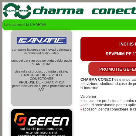
bine ati venit la CHARMA
INCHIS
companie japoneza cu inovatii valoroase
in domeniul audio-video
REVENIM PE 
sunt cei care au pus pe piata cablul audio
STAR-QUAD
PROMOTIE GEFE
dezvolta si produc, cu inalta calitate,
CABLURI AUDIO SI VIDEO
CONECTOARE
CHARMA CONECT
este importato
PRODUSE DE FIBRA OPTICA
televiziune, studiouri si case de p
pentru televiziune si piata profesionala d
si industrie
A/V.
Va oferim
•
conectoare profesionale pentru 
•
cabluri profesionale pentru aplic
•
accesorii pentru conectoare si cab
solutia zilei pentru conversie,
extensie, integrare si