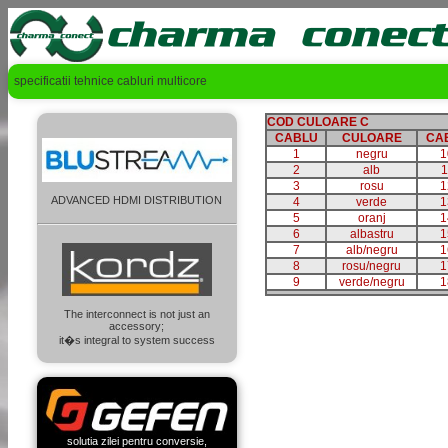
specificatii tehnice cabluri multicore
COD CULOARE C
CABLU
CULOARE
CA
1
negru
1
2
alb
1
3
rosu
1
ADVANCED HDMI DISTRIBUTION
4
verde
1
5
oranj
1
6
albastru
1
7
alb/negru
1
8
rosu/negru
1
9
verde/negru
1
The interconnect is not just an
accessory;
it�s integral to system success
solutia zilei pentru conversie,