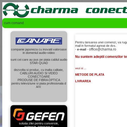
cum comand
Pentru lansarea unei comenzi, va ruga
mail in formatul agreat de dvs.
office@charma.ro
companie japoneza cu inovatii valoroase
-
e-mail
-
in domeniul audio-video
Nu suntem adeptii comenzilor te
sunt cei care au pus pe piata cablul audio
STAR-QUAD
vezi si ...
dezvolta si produc, cu inalta calitate,
CABLURI AUDIO SI VIDEO
METODE DE PLATA
CONECTOARE
PRODUSE DE FIBRA OPTICA
LIVRAREA
pentru televiziune si piata profesionala d
A/V.
solutia zilei pentru conversie,
extensie, integrare si