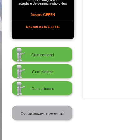
adaptare de semnal audio-video
Despre GEFEN
Noutati de la GEFEN
Cum comand
Cum platesc
Cum primesc
Contacteaza-ne pe e-mail